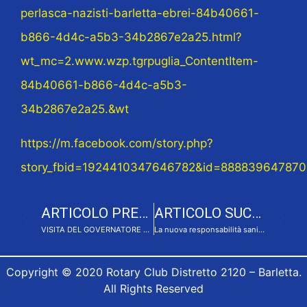
perlasca-nazisti-barletta-ebrei-84b40661-
b866-4d4c-a5b3-34b2867e2a25.html?
wt_mc=2.www.wzp.tgrpuglia_ContentItem-
84b40661-b866-4d4c-a5b3-
34b2867e2a25.&wt
https://m.facebook.com/story.php?
story_fbid=1924410347646782&id=88883964787
ARTICOLO PRECEDENTE
ARTICOLO SUCCESSIVO
VISITA DEL GOVERNATORE DONNOLI
La nuova responsabilità sanitaria dopo la legge Gelli-Bianco
Copyright © 2020 Rotary Club Distretto 2120 – Barletta.
All Rights Reserved