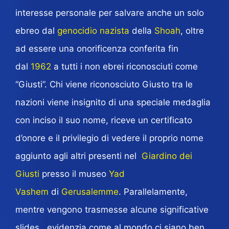
interesse personale per salvare anche un solo
ebreo dal
genocidio
nazista
della
Shoah
, oltre
ad essere una onorificenza conferita fin
dal
1962
a tutti i non ebrei riconosciuti come
“Giusti”. Chi viene riconosciuto Giusto tra le
nazioni viene insignito di una speciale medaglia
con inciso il suo nome, riceve un certificato
d’onore e il privilegio di vedere il proprio nome
aggiunto agli altri presenti nel
Giardino dei
Giusti
presso il museo
Yad
Vashem
di
Gerusalemme
. Parallelamente,
mentre vengono trasmesse alcune significative
slides , evidenzia come al mondo ci siano ben